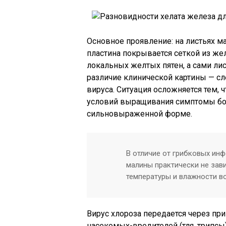
Основное проявление: на листьях 
пластина покрывается сеткой из же
локальных желтых пятен, а сами лис
различие клинической картины — с
вируса. Ситуация осложняется тем, 
условий выращивания симптомы бол
сильновыраженной форме.
В отличие от грибковых ин
малины практически не зав
температуры и влажности в
Вирус хлороза передается через п
насекомых-вредителей (тля, трипсы)