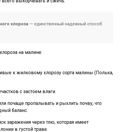
всего выкорчевать и сжечь.
ного хлороза
— единственный надежный способ
лороза на малине:
ивые к жилковому хлорозу сорта малины (Полька,
частков с застоем влаги.
ли почаще пропалывать и рыхлить почву, что
дный баланс.
ск заражения через тлю, которая имеет
онии в густой траве.