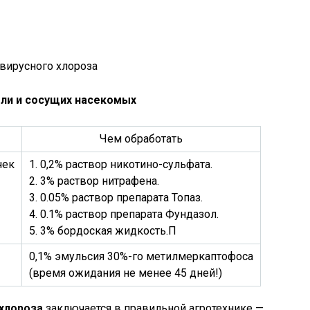
тли и сосущих насекомых
Чем обработать
чек
1. 0,2% раствор никотино-сульфата.
2. 3% раствор нитрафена.
3. 0.05% раствор препарата Топаз.
4. 0.1% раствор препарата Фундазол.
5. 3% бордоская жидкость.П
0,1% эмульсия 30%-го метилмеркаптофоса
(время ожидания не менее 45 дней!)
хлороза
заключается в правильной агротехнике —