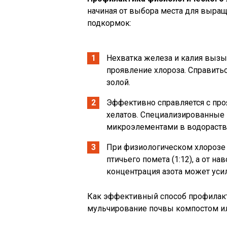
начиная от выбора места для выра
подкормок:
Нехватка железа и калия вызыв
проявление хлороза. Справить
золой.
Эффективно справляется с пр
хелатов. Специализированные
микроэлементами в водораст
При физиологическом хлорозе
птичьего помета (1:12), а от н
концентрация азота может усил
Как эффективный способ профила
мульчирование почвы компостом ил