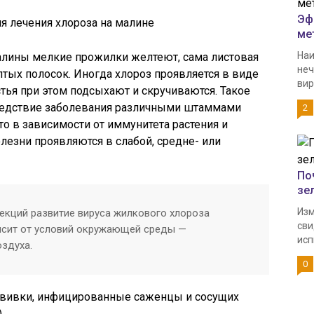
Эф
ме
Наи
малины мелкие прожилки желтеют, сама листовая
неч
лтых полосок. Иногда хлороз проявляется в виде
вир
тья при этом подсыхают и скручиваются. Такое
ледствие заболевания различными штаммами
2
что в зависимости от иммунитета растения и
езни проявляются в слабой, средне- или
По
зе
Изм
фекций развитие вируса жилкового хлороза
сви
исит от условий окружающей среды —
исп
оздуха.
0
рививки, инфицированные саженцы и сосущих
.