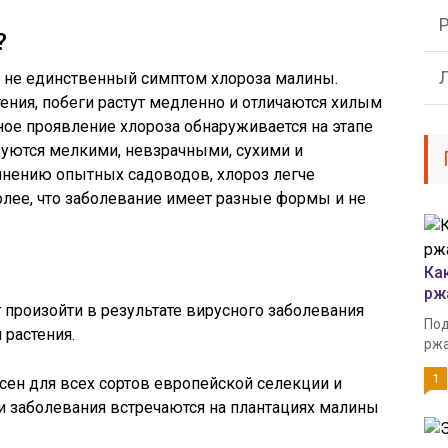
?
 не единственный симптом хлороза малины.
ения, побеги растут медленно и отличаются хилым
ое проявление хлороза обнаруживается на этапе
зуются мелкими, невзрачными, сухими и
нению опытных садоводов, хлороз легче
олее, что заболевание имеет разные формы и не
Ка
рж
произойти в результате вирусного заболевания
Под
 растения.
ржа
1
сен для всех сортов европейской селекции и
и заболевания встречаются на плантациях малины