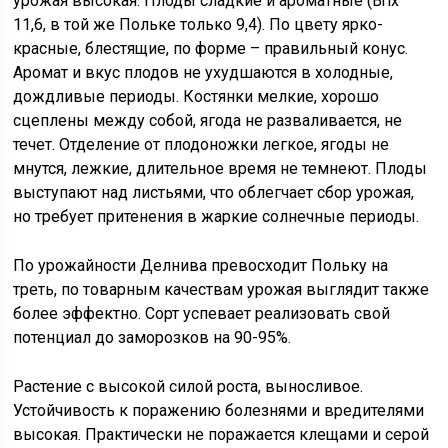
урожая высокая. Плоды сладкие и ароматные (Brix
11,6, в той же Польке только 9,4). По цвету ярко-
красные, блестящие, по форме – правильный конус.
Аромат и вкус плодов не ухудшаются в холодные,
дождливые периоды. Костянки мелкие, хорошо
сцеплены между собой, ягода не разваливается, не
течет. Отделение от плодоножки легкое, ягоды не
мнутся, лежкие, длительное время не темнеют. Плоды
выступают над листьями, что облегчает сбор урожая,
но требует притенения в жаркие солнечные периоды.
По урожайности Делнива превосходит Польку на
треть, по товарным качествам урожая выглядит также
более эффектно. Сорт успевает реализовать свой
потенциал до заморозков на 90-95%.
Растение с высокой силой роста, выносливое.
Устойчивость к поражению болезнями и вредителями
высокая. Практически не поражается клещами и серой