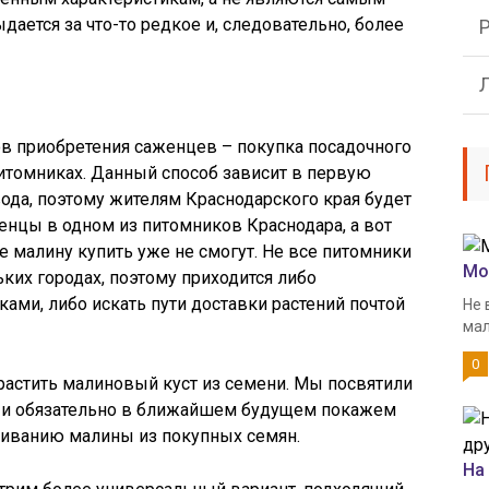
ается за что-то редкое и, следовательно, более
ов приобретения саженцев – покупка посадочного
итомниках. Данный способ зависит в первую
ода, поэтому жителям Краснодарского края будет
нцы в одном из питомников Краснодара, а вот
 малину купить уже не смогут. Не все питомники
Мо
ких городах, поэтому приходится либо
ами, либо искать пути доставки растений почтой
Не 
мал
0
астить малиновый куст из семени. Мы посвятили
и обязательно в ближайшем будущем покажем
иванию малины из покупных семян.
На