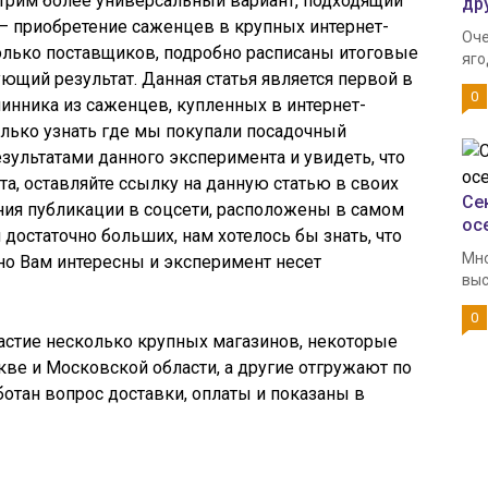
отрим более универсальный вариант, подходящий
дру
– приобретение саженцев в крупных интернет-
Оче
олько поставщиков, подробно расписаны итоговые
яго
ующий результат. Данная статья является первой в
0
инника из саженцев, купленных в интернет-
только узнать где мы покупали посадочный
езультатами данного эксперимента и увидеть, что
ста, оставляйте ссылку на данную статью в своих
Се
ния публикации в соцсети, расположены в самом
ос
и достаточно больших, нам хотелось бы знать, что
Мно
ьно Вам интересны и эксперимент несет
выс
0
астие несколько крупных магазинов, некоторые
кве и Московской области, а другие отгружают по
ботан вопрос доставки, оплаты и показаны в