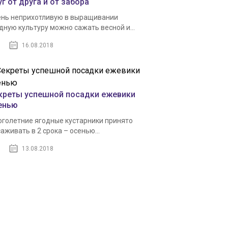
г от друга и от забора
нь неприхотливую в выращивании
дную культуру можно сажать весной и...
16.08.2018
креты успешной посадки ежевики
енью
голетние ягодные кустарники принято
аживать в 2 срока – осенью...
13.08.2018