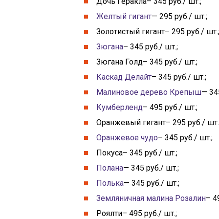
Дочь Геракла– 345 руб./ шт.;
Желтый гигант
— 295 руб./ шт.;
Золотистый гигант– 295 руб./ шт.
Зюгана
– 345 руб./ шт.;
Зюгана Голд– 345 руб./ шт.;
Каскад Делайт
– 345 руб./ шт.;
Малиновое дерево Крепыш
— 345
Кумберленд
– 495 руб./ шт.;
Оранжевый гигант– 295 руб./ шт.
Оранжевое чудо
– 345 руб./ шт.;
Покуса– 345 руб./ шт.;
Полана
— 345 руб./ шт.;
Полька
— 345 руб./ шт.;
Земляничная малина Розалин
– 4
Роялти– 495 руб./ шт.;