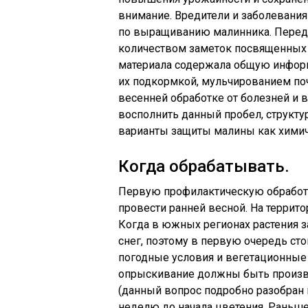
внимание. Вредители и заболевания
по выращиванию малинника. Перед 
количеством заметок посвященных 
материала содержала общую информ
их подкормкой, мульчированием поч
весенней обработке от болезней и 
восполнить данный пробел, структу
варианты защиты малины как химич
Когда обрабатывать.
Первую профилактическую обработк
провести ранней весной. На террито
Когда в южных регионах растения з
снег, поэтому в первую очередь сто
погодные условия и вегетационные 
опрыскивание должны быть произве
(данный вопрос подробно разобран
неделю до начала цветения. Раньше