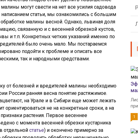
 малины могут свести на нет все усилия садовода
написанием статьи, мы ознакомились с большим
обработке малины весной. Однако, львиная доля
ацию, связанную и с весенней обрезкой кустов,
вы и т.п. Конкретных четких указаний именно по
вредителей было очень мало. Мы постараемся
рировано подойти к проблеме и описать все
ескими, так и народными средствами.
Эф
у от болезней и вредителей малины необходимо
ма
рии России ранняя весна понятие растяжимое.
Лис
ацветают, на Урале и в Сибири еще может лежать
при
ит ориентироваться не на конкретные сроки, а на
признаки растения. Первое весеннее
1
дено с момента весенней обрезки кустарника
 в отдельной
статье
) и окончено примерно за
 обрезки проводить обработку нерационально,