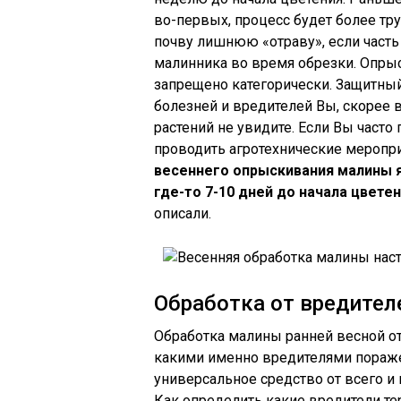
во-первых, процесс будет более тр
почву лишнюю «отраву», если часть 
малинника во время обрезки. Опры
запрещено категорически. Защитный
болезней и вредителей Вы, скорее в
растений не увидите. Если Вы часто
проводить агротехнические мероприя
весеннего опрыскивания малины я
где-то 7-10 дней до начала цвете
описали.
Обработка от вредител
Обработка малины ранней весной от 
какими именно вредителями пораже
универсальное средство от всего и 
Как определить какие вредители те