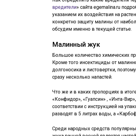
вредители
» сайта egemalina.ru под
указанием их воздействия на расте
конкретно защиту малины от наибо
обсудим именно в текущей статье.
Малинный жук
Большое количество химических пр
Кроме того инсектициды от малинно
долгоносика и листовертки, поэто
сразу несколько напастей.
Что же и в каких пропорциях в ито
«Конфидор», «Гуапсин» , «Инта-Вир»
соответствии с инструкцией на упак
разводят в 5 литрах воды, а «Карбоф
Среди народных средств популярны
жука ранней весной является насто