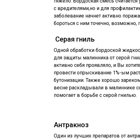
тяжело. Бордоская смесь считается
с вредителями,но и для профилакти
заболевание начнет активно пораж
бороться с ним точечно, возможно,
Серая гниль
Одной обработки бордоской жидкос
для защиты малинника от серой гни
активно себя проявляло, и Вы хотит
провести опрыскивание 1%-ым рас
бутонизации. Также хорошо зареко
весне раскладывали в малиннике с
помогает в борьбе с серой гнилью.
Антракноз
Один из лучших препаратов от антр