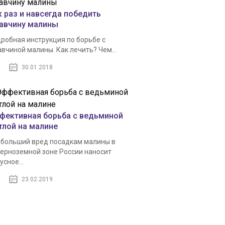
к раз и навсегда победить
авчину малины
робная инструкция по борьбе с
вчиной малины. Как лечить? Чем...
30.01.2018
фективная борьба с ведьминой
тлой на малине
больший вред посадкам малины в
ерноземной зоне России наносит
усное...
23.02.2019