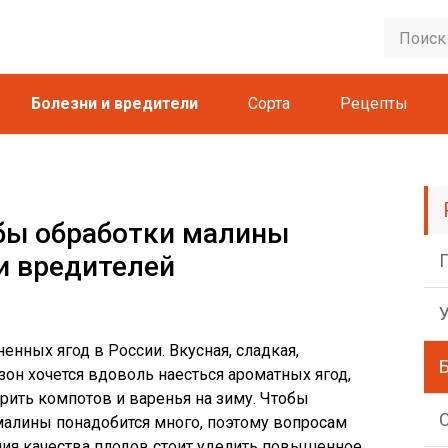
Болезни и вредители
Сорта
Рецепты
бы обработки малины
 и вредителей
енных ягод в России. Вкусная, сладкая,
зон хочется вдоволь наесться ароматных ягод,
арить компотов и варенья на зиму. Чтобы
малины понадобится много, поэтому вопросам
ия качества плодов стоит уделить повышенное