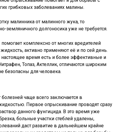
чное опрыскивание помогает и для борьбы с
огих грибковых заболеваниях малины.
тку малинника от малинного жука, то
но-земляничного долгоносика уже не требуется.
 помогает комплексно от многих вредителей
жидкость, активно применяют её и по сей день.
 в настоящее время есть и более эффективные и
итрафен, Топаз, Актеллик, отличаются широким
не безопасны для человека.
 болезней чаще всего заключается в
жидкостью. Первое опрыскивание проводят сразу
раствор данного фунгицида. В это время уже
брезка, больные участки стеблей удалены,
болеваний даст развитие в дальнейшем крайне