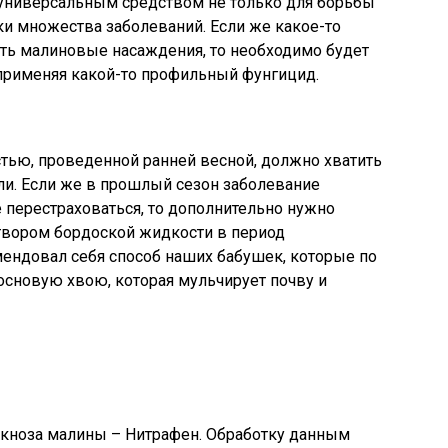
 универсальным средством не только для борьбы
ки множества заболеваний. Если же какое-то
ать малиновые насаждения, то необходимо будет
 применяя какой-то профильный фунгицид.
тью, проведенной ранней весной, должно хватить
ли. Если же в прошлый сезон заболевание
е перестраховаться, то дополнительно нужно
твором бордоской жидкости в период
мендовал себя способ наших бабушек, которые по
основую хвою, которая мульчирует почву и
акноза малины – Нитрафен. Обработку данным