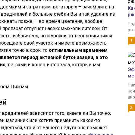
удоемким и затратным, во-вторых – зачем лить на
Ка
вредителей и больные стебли Вы и так удалите из
рж
скивать позже — во время цветения, вообще
Под
 препарат отпугнет насекомых-опылителей. От
ржа
сего, избавитесь, но и урожая от неопылившихся
1
 посещаете свой участок и имеете возможность
тия точно в срок, то
оптимальным временем
вляется период активной бутонизации, а это
ния
, т.е. самый конец интервала, который мы
Эф
ме
Наи
неч
вир
ей
2
вредителей зависит от того, знаете ли Вы точно,
н малинник или хотите применить какое-то
надеяться, что и от Вашего недуга оно поможет.
рроризируют Вашу малину? В разделе «
Болезни и