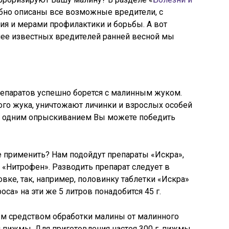
робно описаны все возможные вредители, с
ния и мерами профилактики и борьбы. А вот
лее известных вредителей ранней весной мы
епаратов успешно борется с малинным жуком.
го жука, уничтожают личинки и взрослых особей
му одним опрыскиванием Вы можете победить
ге применить? Нам подойдут препараты «Искра»,
, «Нитрофен». Разводить препарат следует в
овке, так, например, половинку таблетки «Искра»
оса» на эти же 5 литров понадобится 45 г.
м средством обработки малины от малинного
й пижмы. Для приготовления настоя 300 г. пижмы